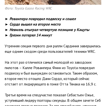
Фото: Toyota Gazoo Racing WRC
► Рованпера повредил подвеску и сошел
► Сордо вышел на второе место
► Невилль отыграл четвертую позицию у Кацуты
► Грязин потерял 14 минут
Утренняя секция первого дня ралли Сардиния завершилась
еще одним сходом среди пользователей техники WRC.
На этот раз отличился самый молодой из заводских
пилотов – Калле Рованпера. Финн из Toyota повредил
подвеску и был вынужден остановиться. Таким образом,
второе место отошло Дани Сордо, который сейчас
отстает от лидирующего в гонке Отта Тянака на 16,9 с.
Третье время на спецучастке показал Себастьен Ожье,
уступивший лидеру полторы секунды. В общем зачете Себ
занимает третью позицию. За его спиной вновь улучшил