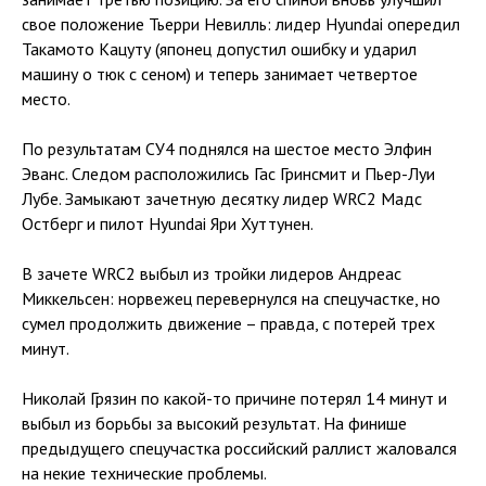
свое положение Тьерри Невилль: лидер Hyundai опередил
Такамото Кацуту (японец допустил ошибку и ударил
машину о тюк с сеном) и теперь занимает четвертое
место.
По результатам СУ4 поднялся на шестое место Элфин
Эванс. Следом расположились Гас Гринсмит и Пьер-Луи
Лубе. Замыкают зачетную десятку лидер WRC2 Мадс
Остберг и пилот Hyundai Яри Хуттунен.
В зачете WRC2 выбыл из тройки лидеров Андреас
Миккельсен: норвежец перевернулся на спецучастке, но
сумел продолжить движение – правда, с потерей трех
минут.
Николай Грязин по какой-то причине потерял 14 минут и
выбыл из борьбы за высокий результат. На финише
предыдущего спецучастка российский раллист жаловался
на некие технические проблемы.