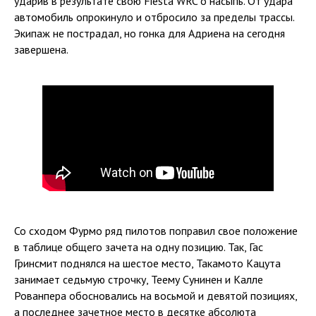
ударив в результате свою Fiesta WRC о насыпь. От удара
автомобиль опрокинуло и отбросило за пределы трассы.
Экипаж не пострадал, но гонка для Адриена на сегодня
завершена.
Со сходом Фурмо ряд пилотов поправил свое положение
в таблице общего зачета на одну позицию. Так, Гас
Гринсмит поднялся на шестое место, Такамото Кацута
занимает седьмую строчку, Теему Сунинен и Калле
Рованпера обосновались на восьмой и девятой позициях,
а последнее зачетное место в десятке абсолюта