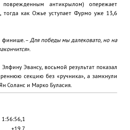
 поврежденным антикрылом) опережает
, тогда как Ожье уступает Фурмо уже 13,6
а финише. –
Для победы мы далековато, но на
закончится»
.
 Элфину Эвансу, восьмой результат показал
реннюю секцию без «ручника», а замкнули
Ян Соланс и Марко Буласия.
1:56:56,1
+19,7