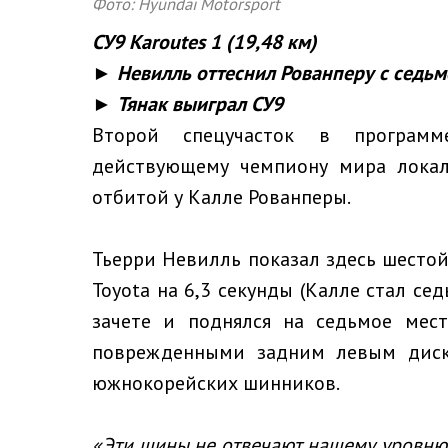
Фото: Hyundai Motorsport
СУ9
Karoutes
1 (19,48 км)
► Невилль оттеснил Рованперу с седьм
► Тянак выиграл СУ9
Второй спецучасток в программ
действующему чемпиону мира локал
отбитой у Калле Рованперы.
Тьерри Невилль показал здесь шестой
Toyota на 6,3 секунды (Калле стал се
зачете и поднялся на седьмое мес
поврежденными задним левым диск
южнокорейских шинников.
«Эти шины не отвечают нашему уровню