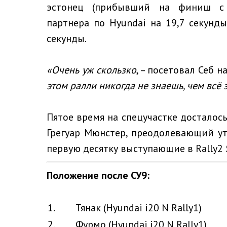
эстонец (прибывший на финиш с
партнера по Hyundai на 19,7 секунды
секунды.
«Очень уж скользко
, – посетовал Себ н
этом ралли никогда не знаешь, чем всё 
Пятое время на спецучастке досталось
Грегуар Мюнстер, преодолевающий ут
первую десятку выступающие в Rally2 
Положение после СУ9:
1.
Тянак (Hyundai i20 N Rally1)
2.
Фурмо (Hyundai i20 N Rally1)