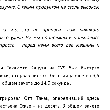
езумие. С таким продуктом на столь высоком
 за что, это не приносит нам никакого
олько удача. Ну, мы продолжим и попытаемся
епросто – перед нами всего две машины и
ии Такамото Кацута на СУ9 был быстрее
ремя, оторвавшись от бельгийца еще на 3,6
в общем зачете до 14,3 секунды.
трировал Отт Тянак, опередивший здесь
астьена Ожье – на десять. В общем зачете