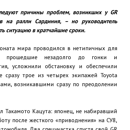
ледуют причины проблем, возникших у GR
ов на ралли Сардиния, – но руководитель
ть ситуацию в кратчайшие сроки.
ионата мира проводился в нетипичных для
и, прошедшие незадолго до гонки и
ия, усложнили обстановку и обеспечили
е сразу трое из четырех экипажей Toyota
мами, возникавшими сразу по преодолении
л Такамото Кацута: японец, не набиравший
боту после жесткого «приводнения» на СУ8,
томобиля. Два спецучастка спустя свой GR