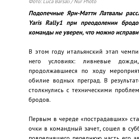
Фото: Luca Barsali / Nur Photo
Подопечные Яри-Матти Латвалы расс
Yaris Rally1 при преодолении брод
команды не уверен, что можно исправи
В этом году итальянский этап чемп
него условиях: ливневые дожд
продолжавшиеся по ходу мероприят
обилие водных преград. В результат
столкнулись с техническими пробле
бродов.
Первым в череде «пострадавших» ста
очки в командный зачет, сошел в суб
повредившего переднюю часть его ав