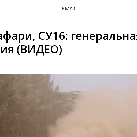
Ралли
афари, СУ16: генеральна
ия (ВИДЕО)