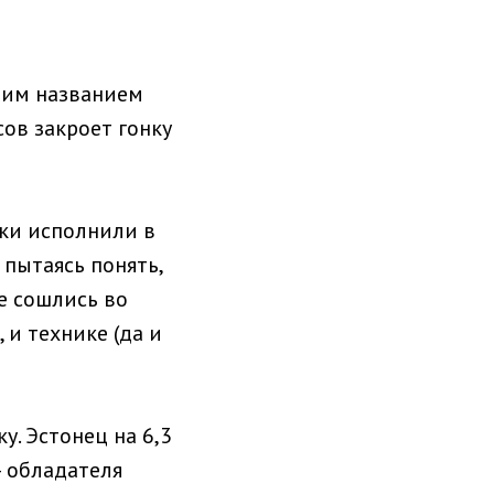
щим названием
сов закроет гонку
ики исполнили в
 пытаясь понять,
е сошлись во
 и технике (да и
у. Эстонец на 6,3
– обладателя