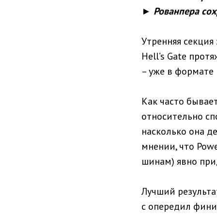
► Рованпера сох
Утренняя секция
Hell’s Gate прот
– уже в формате 
Как часто бывае
относительно сп
насколько она д
мнении, что Powe
шинам) явно при
Лучший результат
с опередил фини