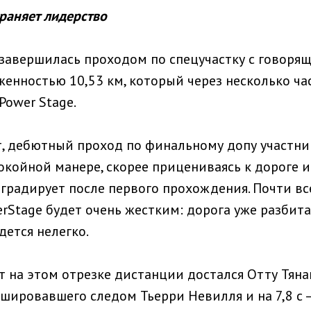
раняет лидерство
 завершилась проходом по спецучастку с говоря
яженностью 10,53 км, который через несколько ча
Power Stage.
т, дебютный проход по финальному допу участн
окойной манере, скорее прицениваясь к дороге и
еградирует после первого прохождения. Почти вс
rStage будет очень жестким: дорога уже разбита,
дется нелегко.
 на этом отрезке дистанции достался Отту Тянак
шировавшего следом Тьерри Невилля и на 7,8 с 