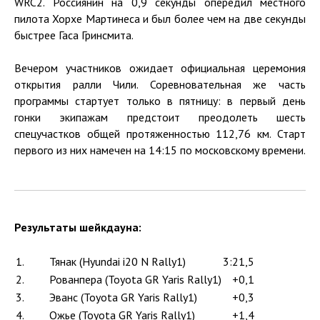
WRC2. Россиянин на 0,9 секунды опередил местного
пилота Хорхе Мартинеса и был более чем на две секунды
быстрее Гаса Гринсмита.
Вечером участников ожидает официальная церемония
открытия ралли Чили. Соревновательная же часть
программы стартует только в пятницу: в первый день
гонки экипажам предстоит преодолеть шесть
спецучастков общей протяженностью 112,76 км. Старт
первого из них намечен на 14:15 по московскому времени.
Результаты шейкдауна:
1.
Тянак (Hyundai i20 N Rally1)
3:21,5
2.
Рованпера (Toyota GR Yaris Rally1)
+0,1
3.
Эванс (Toyota GR Yaris Rally1)
+0,3
4.
Ожье (Toyota GR Yaris Rally1)
+1,4