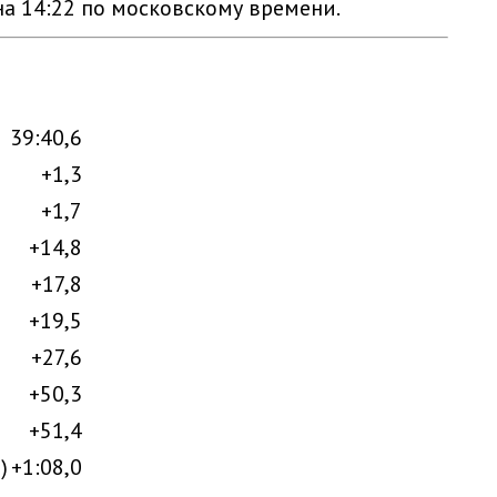
на 14:22 по московскому времени.
39:40,6
+1,3
+1,7
+14,8
+17,8
+19,5
+27,6
+50,3
+51,4
)
+1:08,0