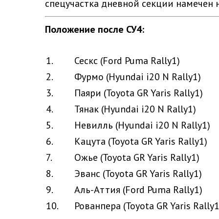
спецучастка дневной секции намечен 
Положение после СУ4:
1.
Сескс (Ford Puma Rally1)
2.
Фурмо (Hyundai i20 N Rally1)
3.
Паяри (Toyota GR Yaris Rally1)
4.
Тянак (Hyundai i20 N Rally1)
5.
Невилль (Hyundai i20 N Rally1)
6.
Кацута (Toyota GR Yaris Rally1)
7.
Ожье (Toyota GR Yaris Rally1)
8.
Эванс (Toyota GR Yaris Rally1)
9.
Аль-Аттия (Ford Puma Rally1)
10.
Рованпера (Toyota GR Yaris Rally1