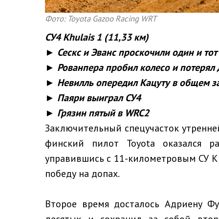
Фото: Toyota Gazoo Racing WRT
СУ4
Khulais
1 (11,33 км)
► Сескс и Эванс проскочили один и тот
► Рованпера пробил колесо и потерял 
► Невилль опередил Кацуту в общем з
► Паяри выиграл СУ4
► Грязин пятый в WRC2
Заключительный спецучасток утренне
финский пилот Toyota оказался ра
управившись с 11-километровым СУ Khu
победу на допах.
Второе время досталось Адриену Фу