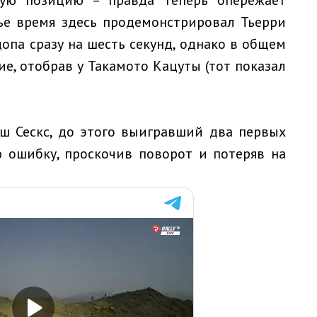
рую позицию – правда теперь опережает
тье время здесь продемонстрировал Тьерри
опа сразу на шесть секунд, однако в общем
е, отобрав у Такамото Кацуты (тот показал
ш Сескс, до этого выигравший два первых
ю ошибку, проскочив поворот и потеряв на