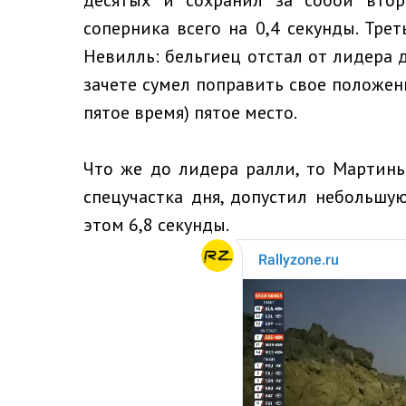
десятых и сохранил за собой вто
соперника всего на 0,4 секунды. Тре
Невилль: бельгиец отстал от лидера д
зачете сумел поправить свое положени
пятое время) пятое место.
Что же до лидера ралли, то Мартинь
спецучастка дня, допустил небольшу
этом 6,8 секунды.