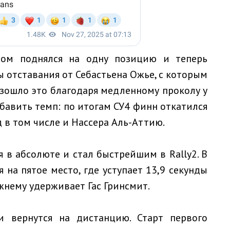
том поднялся на одну позицию и теперь
ы отставания от Себастьена Ожье, с которым
изошло это благодаря медленному проколу у
бавить темп: по итогам СУ4 финн откатился
 в том числе и Нассера Аль-Аттию.
 в абсолюте и стал быстрейшим в Rally2. В
 на пятое место, где уступает 13,9 секунды
жнему удерживает Гас Гринсмит.
и вернутся на дистанцию. Старт первого