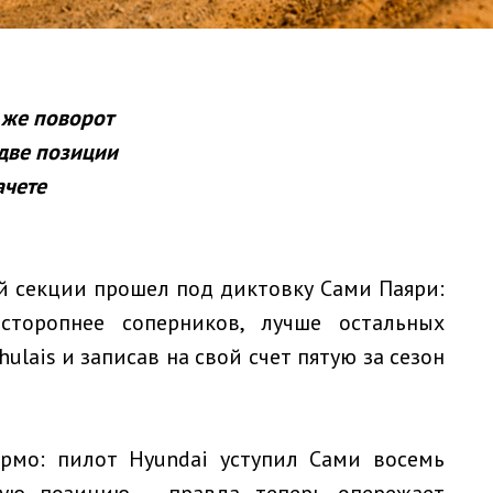
 же поворот
две позиции
ачете
й секции прошел под диктовку Сами Паяри:
сторопнее соперников, лучше остальных
lais и записав на свой счет пятую за сезон
рмо: пилот Hyundai уступил Сами восемь